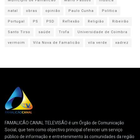
Município de Famalicão
Mário Passos
música
natal
obras
opinião
Paulo Cunha
Politica
Portugal
PS
PSD
Reflexão
Religião
Ribeirão
Santo Tirso
saúde
Trofa
Universidade de Coimbra
vermoim
Vila Nova de Famalicão
vila verde
xadrez
FAMALICÃO CANAL TELEVISÃO é um Órgão de Comunicação
Social, que tem como objectivo principal oferecer um serviço
público de informação e entretenimento às comunidades da região