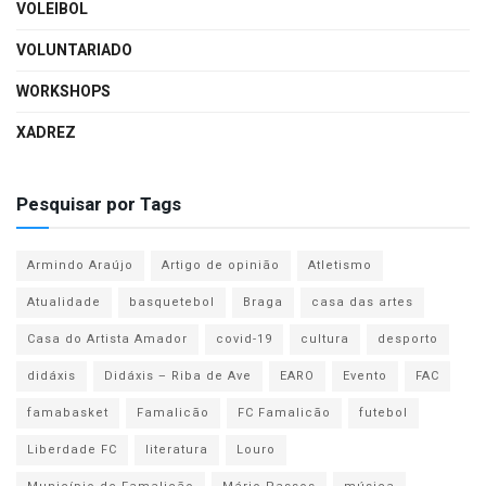
VOLEIBOL
VOLUNTARIADO
WORKSHOPS
XADREZ
Pesquisar por Tags
Armindo Araújo
Artigo de opinião
Atletismo
Atualidade
basquetebol
Braga
casa das artes
Casa do Artista Amador
covid-19
cultura
desporto
didáxis
Didáxis – Riba de Ave
EARO
Evento
FAC
famabasket
Famalicão
FC Famalicão
futebol
Liberdade FC
literatura
Louro