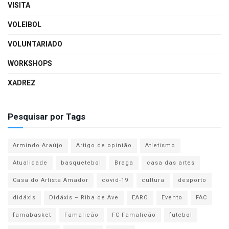
VISITA
VOLEIBOL
VOLUNTARIADO
WORKSHOPS
XADREZ
Pesquisar por Tags
Armindo Araújo
Artigo de opinião
Atletismo
Atualidade
basquetebol
Braga
casa das artes
Casa do Artista Amador
covid-19
cultura
desporto
didáxis
Didáxis – Riba de Ave
EARO
Evento
FAC
famabasket
Famalicão
FC Famalicão
futebol