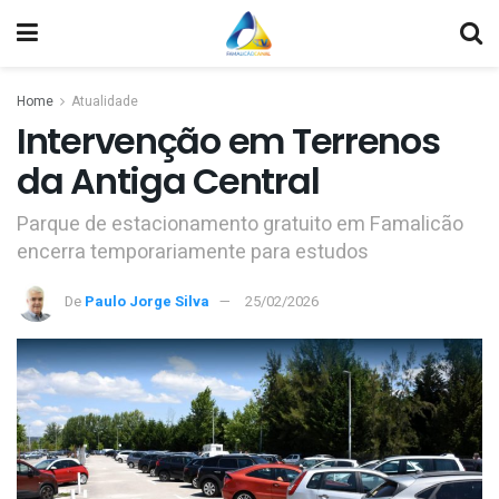
Home
Atualidade
Intervenção em Terrenos
da Antiga Central
Parque de estacionamento gratuito em Famalicão
encerra temporariamente para estudos
De
Paulo Jorge Silva
25/02/2026