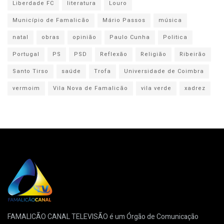
Liberdade FC
literatura
Louro
Município de Famalicão
Mário Passos
música
natal
obras
opinião
Paulo Cunha
Politica
Portugal
PS
PSD
Reflexão
Religião
Ribeirão
Santo Tirso
saúde
Trofa
Universidade de Coimbra
vermoim
Vila Nova de Famalicão
vila verde
xadrez
FAMALICÃO CANAL TELEVISÃO é um Órgão de Comunicação