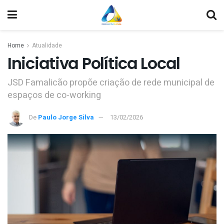
Home
Atualidade
Iniciativa Política Local
JSD Famalicão propõe criação de rede municipal de
espaços de co-working
De
Paulo Jorge Silva
13/02/2026