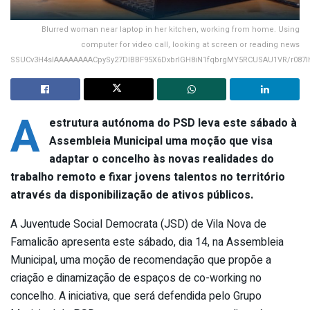
Blurred woman near laptop in her kitchen, working from home. Using
computer for video call, looking at screen or reading news
SSUCv3H4sIAAAAAAAACpySy27DIBBF95X6DxbrIGH8iN1fqbrgMY5RCUSAU1VR/r087
A
estrutura autónoma do PSD leva este sábado à
Assembleia Municipal uma moção que visa
adaptar o concelho às novas realidades do
trabalho remoto e fixar jovens talentos no território
através da disponibilização de ativos públicos.
A Juventude Social Democrata (JSD) de Vila Nova de
Famalicão apresenta este sábado, dia 14, na Assembleia
Municipal, uma moção de recomendação que propõe a
criação e dinamização de espaços de co-working no
concelho. A iniciativa, que será defendida pelo Grupo