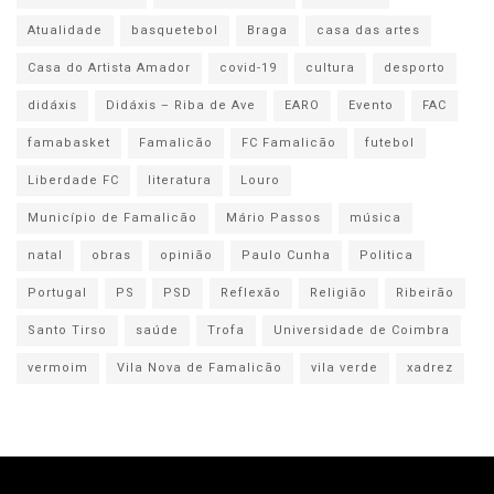
Atualidade
basquetebol
Braga
casa das artes
Casa do Artista Amador
covid-19
cultura
desporto
didáxis
Didáxis – Riba de Ave
EARO
Evento
FAC
famabasket
Famalicão
FC Famalicão
futebol
Liberdade FC
literatura
Louro
Município de Famalicão
Mário Passos
música
natal
obras
opinião
Paulo Cunha
Politica
Portugal
PS
PSD
Reflexão
Religião
Ribeirão
Santo Tirso
saúde
Trofa
Universidade de Coimbra
vermoim
Vila Nova de Famalicão
vila verde
xadrez