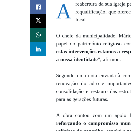
A
reabertura da sua igreja p
requalificação, que ofer
local.
O chefe da municipalidade, Mário
papel do património religioso co
estas intervenções estamos a respe
a nossa identidade
”, afirmou.
Segundo uma nota enviada à comun
renovação do adro e importante
consolidação e restauro das estrut
para as gerações futuras.
A obra contou com um apoio fi
reforçando o compromisso muni
religioso do concelho
, conclui a n