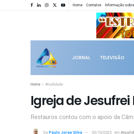
Home
Contatos
Informação sobre
JORNAL
TELEVISÃO
Home
Atualidade
Igreja de Jesufre
Restauros contou com o apoio da Câm
De
Paulo Jorge Silva
03/10/2025
em
Atuali