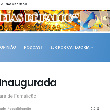
 o Famalicão Canal
OPINIÃO
PODCAST
LER POR CATEGORIA
i Inaugurada
ara de Famalicão
0
dade
,
Requalificação