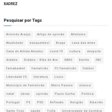
XADREZ
Pesquisar por Tags
Armindo Araújo
Artigo de opinião
Atletismo
Atualidade
basquetebol
Braga
casa das artes
Casa do Artista Amador
covid-19
cultura
desporto
didáxis
Didáxis – Riba de Ave
EARO
Evento
FAC
famabasket
Famalicão
FC Famalicão
futebol
Liberdade FC
literatura
Louro
Município de Famalicão
Mário Passos
música
natal
obras
opinião
Paulo Cunha
Politica
Portugal
PS
PSD
Reflexão
Religião
Ribeirão
Santo Tirso
saúde
Trofa
Universidade de Coimbra