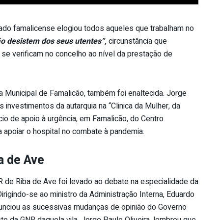
tado famalicense elogiou todos aqueles que trabalham no
o desistem dos seus utentes”,
circunstância que
se verificam no concelho ao nível da prestação de
Municipal de Famalicão, também foi enaltecida. Jorge
os investimentos da autarquia na “Clinica da Mulher, da
cio de apoio à urgência, em Famalicão, do Centro
a apoiar o hospital no combate à pandemia.
a de Ave
 de Riba de Ave foi levado ao debate na especialidade da
rigindo-se ao ministro da Administração Interna, Eduardo
nunciou as sucessivas mudanças de opinião do Governo
to da GNR daquela vila. Jorge Paulo Oliveira, lembrou que,