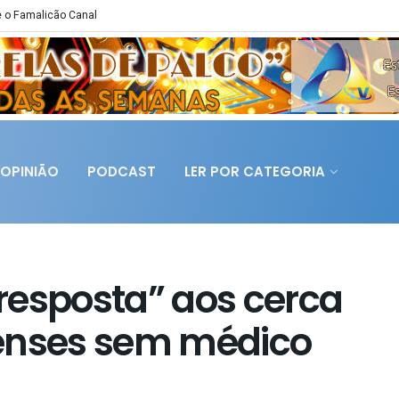
 o Famalicão Canal
OPINIÃO
PODCAST
LER POR CATEGORIA
resposta” aos cerca
censes sem médico