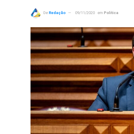
De
Redação
09/11/2020
em
Política