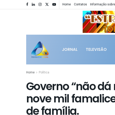
Home
Contatos
Informação sobre
JORNAL
TELEVISÃO
Home
Política
Governo “não dá 
nove mil famali
de família.