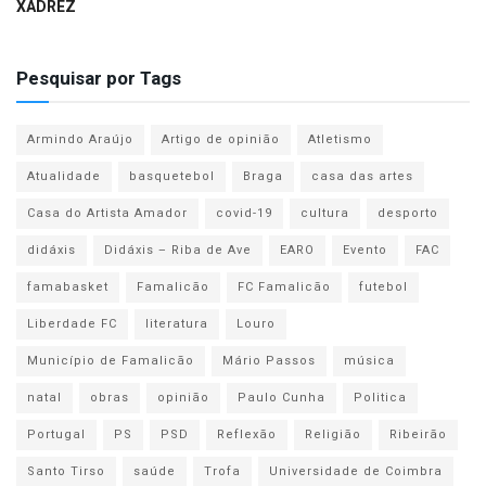
XADREZ
Pesquisar por Tags
Armindo Araújo
Artigo de opinião
Atletismo
Atualidade
basquetebol
Braga
casa das artes
Casa do Artista Amador
covid-19
cultura
desporto
didáxis
Didáxis – Riba de Ave
EARO
Evento
FAC
famabasket
Famalicão
FC Famalicão
futebol
Liberdade FC
literatura
Louro
Município de Famalicão
Mário Passos
música
natal
obras
opinião
Paulo Cunha
Politica
Portugal
PS
PSD
Reflexão
Religião
Ribeirão
Santo Tirso
saúde
Trofa
Universidade de Coimbra