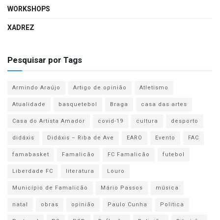
WORKSHOPS
XADREZ
Pesquisar por Tags
Armindo Araújo
Artigo de opinião
Atletismo
Atualidade
basquetebol
Braga
casa das artes
Casa do Artista Amador
covid-19
cultura
desporto
didáxis
Didáxis – Riba de Ave
EARO
Evento
FAC
famabasket
Famalicão
FC Famalicão
futebol
Liberdade FC
literatura
Louro
Município de Famalicão
Mário Passos
música
natal
obras
opinião
Paulo Cunha
Politica