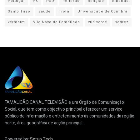
Portugal
PS
PSD
Reflexão
Religião
Ribeirão
Santo Tirso
saúde
Trofa
Universidade de Coimbra
vermoim
Vila Nova de Famalicão
vila verde
xadrez
FAMALICÃO CANAL TELEVISÃO é um Órgão de Comunicação
Social, que tem como objectivo principal oferecer um serviço
público de informação e entretenimento às comunidades da região
norte, área geográfica de acção principal.
Powered by:
Setup Tech