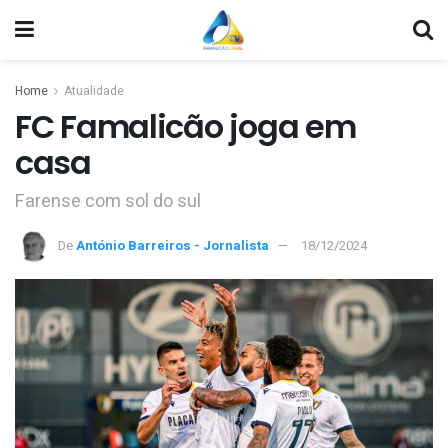
Home
Atualidade
FC Famalicão joga em
casa
Farense com sol do sul
De
António Barreiros - Jornalista
18/12/2024