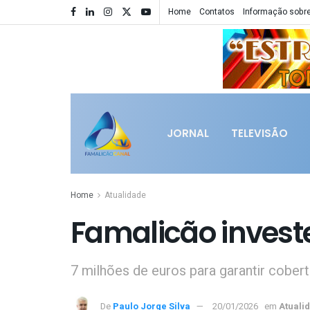
Home
Contatos
Informação sobre
JORNAL
TELEVISÃO
Home
Atualidade
Famalicão invest
7 milhões de euros para garantir cobert
De
Paulo Jorge Silva
20/01/2026
em
Atuali