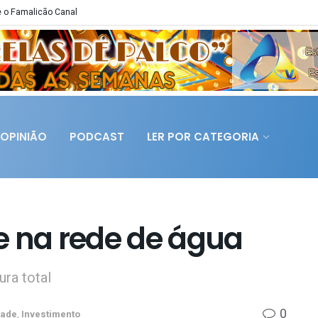
 o Famalicão Canal
OPINIÃO
PODCAST
LER POR CATEGORIA
e na rede de água
ura total
0
dade
,
Investimento