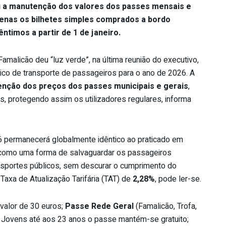
 a manutenção dos valores dos passes mensais e
penas os bilhetes simples comprados a bordo
ntimos a partir de 1 de janeiro.
amalicão deu “luz verde”, na última reunião do executivo,
blico de transporte de passageiros para o ano de 2026. A
nção dos preços dos passes municipais e gerais
,
 protegendo assim os utilizadores regulares, informa
26 permanecerá globalmente idêntico ao praticado em
a como uma forma de salvaguardar os passageiros
nsportes públicos, sem descurar o cumprimento do
axa de Atualização Tarifária (TAT) de
2,28%
, pode ler-se.
valor de 30 euros;
Passe Rede Geral
(Famalicão, Trofa,
; Jovens até aos 23 anos o passe mantém-se gratuito;