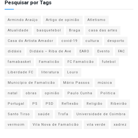
Pesquisar por Tags
Armindo Araújo
Artigo de opinião
Atletismo
Atualidade
basquetebol
Braga
casa das artes
Casa do Artista Amador
covid-19
cultura
desporto
didáxis
Didáxis – Riba de Ave
EARO
Evento
FAC
famabasket
Famalicão
FC Famalicão
futebol
Liberdade FC
literatura
Louro
Município de Famalicão
Mário Passos
música
natal
obras
opinião
Paulo Cunha
Politica
Portugal
PS
PSD
Reflexão
Religião
Ribeirão
Santo Tirso
saúde
Trofa
Universidade de Coimbra
vermoim
Vila Nova de Famalicão
vila verde
xadrez