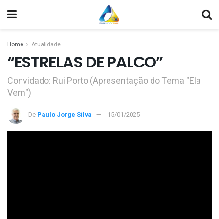
Home
Atualidade
“ESTRELAS DE PALCO”
Convidado: Rui Porto (Apresentação do Tema "Ela
Vem")
De
Paulo Jorge Silva
15/01/2025