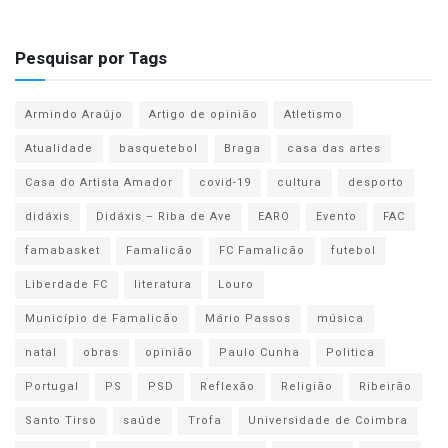
Pesquisar por Tags
Armindo Araújo
Artigo de opinião
Atletismo
Atualidade
basquetebol
Braga
casa das artes
Casa do Artista Amador
covid-19
cultura
desporto
didáxis
Didáxis – Riba de Ave
EARO
Evento
FAC
famabasket
Famalicão
FC Famalicão
futebol
Liberdade FC
literatura
Louro
Município de Famalicão
Mário Passos
música
natal
obras
opinião
Paulo Cunha
Politica
Portugal
PS
PSD
Reflexão
Religião
Ribeirão
Santo Tirso
saúde
Trofa
Universidade de Coimbra