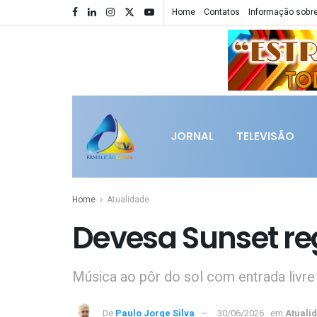
Home
Contatos
Informação sobre
JORNAL
TELEVISÃO
Home
Atualidade
Devesa Sunset re
Música ao pôr do sol com entrada livre
De
Paulo Jorge Silva
30/06/2026
em
Atuali