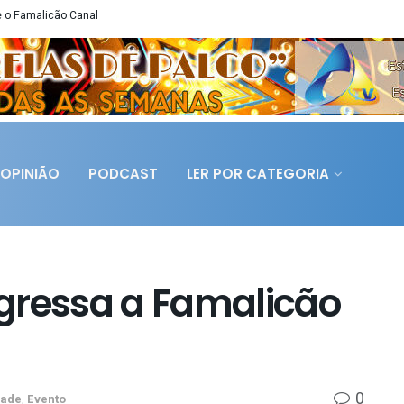
 o Famalicão Canal
OPINIÃO
PODCAST
LER POR CATEGORIA
gressa a Famalicão
0
dade
,
Evento