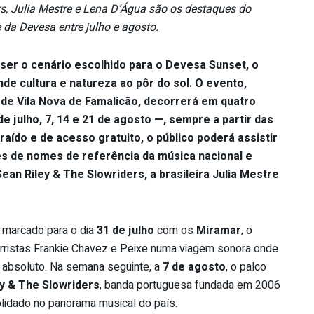
s, Julia Mestre e Lena D’Água são os destaques do
da Devesa entre julho e agosto.
ser o cenário escolhido para o Devesa Sunset, o
nde cultura e natureza ao pôr do sol. O evento,
 de Vila Nova de Famalicão, decorrerá em quatro
e julho, 7, 14 e 21 de agosto —, sempre a partir das
ído e de acesso gratuito, o público poderá assistir
es de nomes de referência da música nacional e
ean Riley & The Slowriders, a brasileira Julia Mestre
 marcado para o dia
31 de julho
com os
Miramar
, o
tarristas Frankie Chavez e Peixe numa viagem sonora onde
absoluto. Na semana seguinte, a
7 de agosto
, o palco
y & The Slowriders
, banda portuguesa fundada em 2006
idado no panorama musical do país.