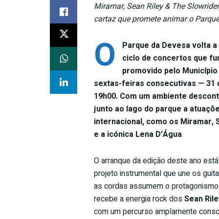
Miramar, Sean Riley & The Slowrider
cartaz que promete animar o Parque 
O
Parque da Devesa volta a 
ciclo de concertos que fu
promovido pelo Município
sextas-feiras consecutivas — 31 d
19h00. Com um ambiente descontra
junto ao lago do parque a atuaçõ
internacional, como os Miramar, S
e a icónica Lena D’Água
.
O arranque da edição deste ano está
projeto instrumental que une os gui
as cordas assumem o protagonismo 
recebe a energia rock dos
Sean Rile
com um percurso amplamente consol