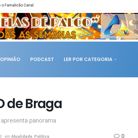
 o Famalicão Canal
OPINIÃO
PODCAST
LER POR CATEGORIA
D de Braga
l apresenta panorama
0
3
em
Atualidade
,
Política