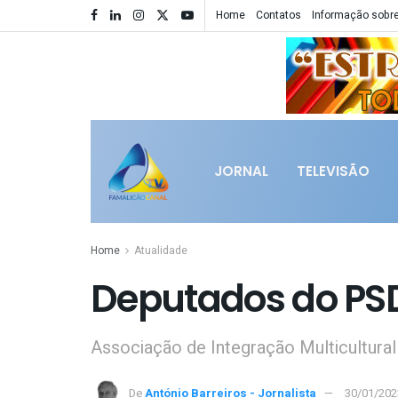
Home
Contatos
Informação sobre
JORNAL
TELEVISÃO
Home
Atualidade
Deputados do PS
Associação de Integração Multicultura
De
António Barreiros - Jornalista
30/01/202