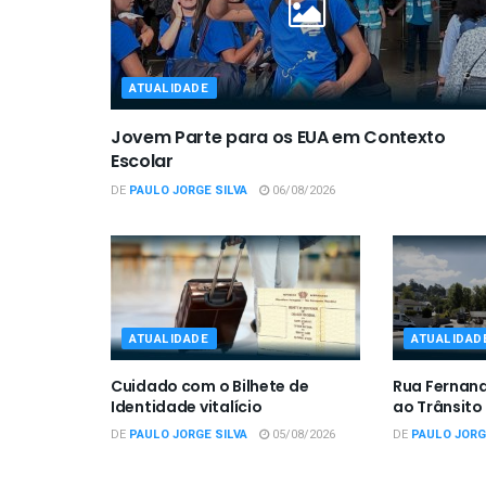
ATUALIDADE
Jovem Parte para os EUA em Contexto
Escolar
DE
PAULO JORGE SILVA
06/08/2026
ATUALIDADE
ATUALIDAD
Cuidado com o Bilhete de
Rua Fernan
Identidade vitalício
ao Trânsito
DE
PAULO JORGE SILVA
05/08/2026
DE
PAULO JORG