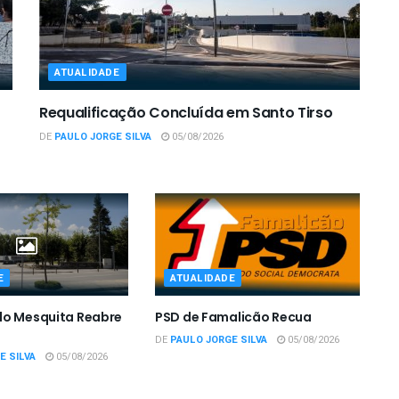
ATUALIDADE
Requalificação Concluída em Santo Tirso
DE
PAULO JORGE SILVA
05/08/2026
E
ATUALIDADE
do Mesquita Reabre
PSD de Famalicão Recua
DE
PAULO JORGE SILVA
05/08/2026
E SILVA
05/08/2026