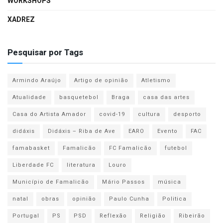
WORKSHOPS
XADREZ
Pesquisar por Tags
Armindo Araújo
Artigo de opinião
Atletismo
Atualidade
basquetebol
Braga
casa das artes
Casa do Artista Amador
covid-19
cultura
desporto
didáxis
Didáxis – Riba de Ave
EARO
Evento
FAC
famabasket
Famalicão
FC Famalicão
futebol
Liberdade FC
literatura
Louro
Município de Famalicão
Mário Passos
música
natal
obras
opinião
Paulo Cunha
Politica
Portugal
PS
PSD
Reflexão
Religião
Ribeirão