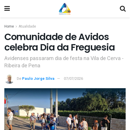
Home
Atualidade
Comunidade de Avidos
celebra Dia da Freguesia
Avidenses passaram dia de festa na Vila de Cerva -
Ribeira de Pena
De
Paulo Jorge Silva
07/07/2026