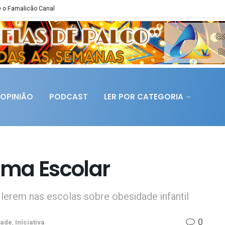
 o Famalicão Canal
OPINIÃO
PODCAST
LER POR CATEGORIA
gma Escolar
 lerem nas escolas sobre obesidade infantil
0
dade
,
Iniciativa