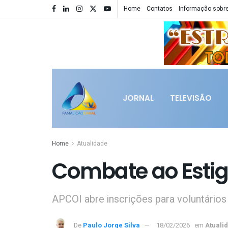
Home
Contatos
Informação sobre
JORNAL
TELEVISÃO
Home
Atualidade
Combate ao Esti
APCOI abre inscrições para voluntários
De
Paulo Jorge Silva
18/02/2026
em
Atuali