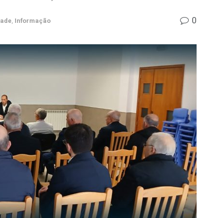
0
dade
,
Informação