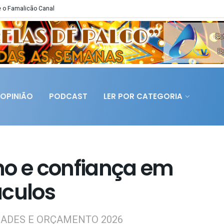
 o Famalicão Canal
OPINIÃO
PODCAST
LER POR CATEGORIA
o e confiança em
áculos
DADES E ORÇAMENTO 2026