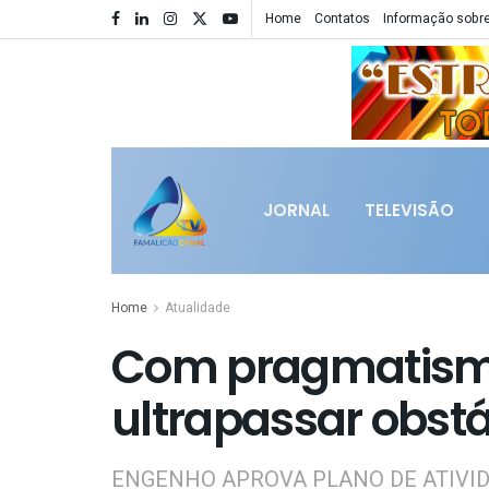
Home
Contatos
Informação sobre
JORNAL
TELEVISÃO
Home
Atualidade
Com pragmatism
ultrapassar obst
ENGENHO APROVA PLANO DE ATIVI