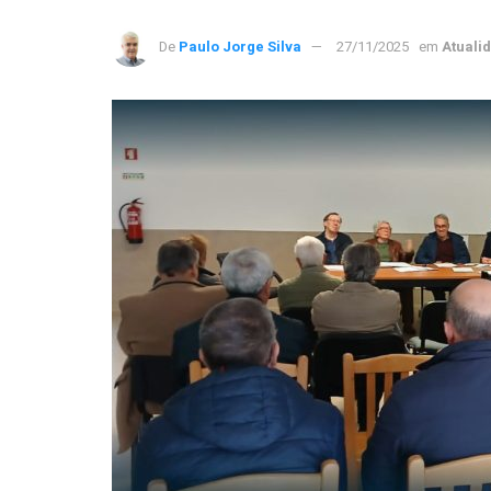
De
Paulo Jorge Silva
27/11/2025
em
Atuali