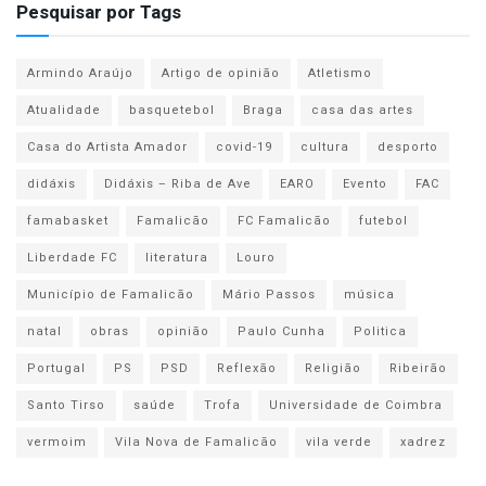
Pesquisar por Tags
Armindo Araújo
Artigo de opinião
Atletismo
Atualidade
basquetebol
Braga
casa das artes
Casa do Artista Amador
covid-19
cultura
desporto
didáxis
Didáxis – Riba de Ave
EARO
Evento
FAC
famabasket
Famalicão
FC Famalicão
futebol
Liberdade FC
literatura
Louro
Município de Famalicão
Mário Passos
música
natal
obras
opinião
Paulo Cunha
Politica
Portugal
PS
PSD
Reflexão
Religião
Ribeirão
Santo Tirso
saúde
Trofa
Universidade de Coimbra
vermoim
Vila Nova de Famalicão
vila verde
xadrez