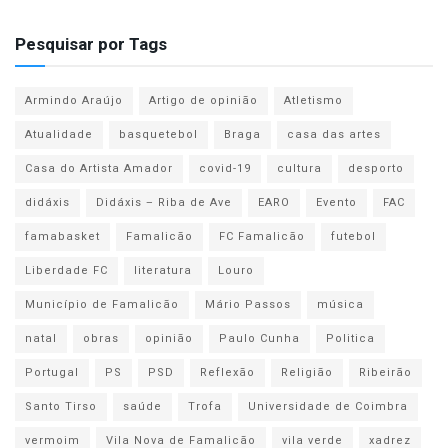
Pesquisar por Tags
Armindo Araújo
Artigo de opinião
Atletismo
Atualidade
basquetebol
Braga
casa das artes
Casa do Artista Amador
covid-19
cultura
desporto
didáxis
Didáxis – Riba de Ave
EARO
Evento
FAC
famabasket
Famalicão
FC Famalicão
futebol
Liberdade FC
literatura
Louro
Município de Famalicão
Mário Passos
música
natal
obras
opinião
Paulo Cunha
Politica
Portugal
PS
PSD
Reflexão
Religião
Ribeirão
Santo Tirso
saúde
Trofa
Universidade de Coimbra
vermoim
Vila Nova de Famalicão
vila verde
xadrez