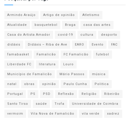
Armindo Araújo
Artigo de opinião
Atletismo
Atualidade
basquetebol
Braga
casa das artes
Casa do Artista Amador
covid-19
cultura
desporto
didáxis
Didáxis – Riba de Ave
EARO
Evento
FAC
famabasket
Famalicão
FC Famalicão
futebol
Liberdade FC
literatura
Louro
Município de Famalicão
Mário Passos
música
natal
obras
opinião
Paulo Cunha
Politica
Portugal
PS
PSD
Reflexão
Religião
Ribeirão
Santo Tirso
saúde
Trofa
Universidade de Coimbra
vermoim
Vila Nova de Famalicão
vila verde
xadrez