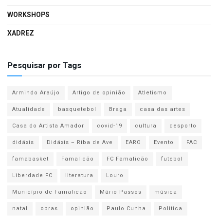
WORKSHOPS
XADREZ
Pesquisar por Tags
Armindo Araújo
Artigo de opinião
Atletismo
Atualidade
basquetebol
Braga
casa das artes
Casa do Artista Amador
covid-19
cultura
desporto
didáxis
Didáxis – Riba de Ave
EARO
Evento
FAC
famabasket
Famalicão
FC Famalicão
futebol
Liberdade FC
literatura
Louro
Município de Famalicão
Mário Passos
música
natal
obras
opinião
Paulo Cunha
Politica