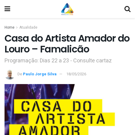
Home
Atualidade
Casa do Artista Amador do
Louro – Famalicão
Programação: Dias 22 a 23 - Consulte cartaz
De
Paulo Jorge Silva
18/05/2026