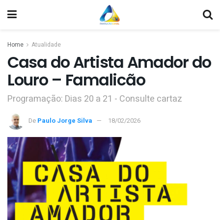
Home
Atualidade
Casa do Artista Amador do
Louro – Famalicão
Programação: Dias 20 a 21 - Consulte cartaz
De
Paulo Jorge Silva
18/02/2026