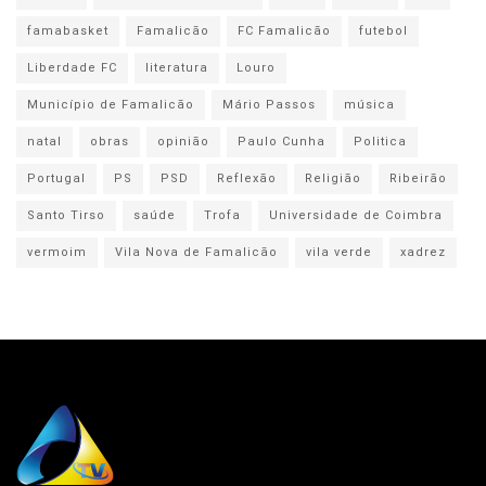
famabasket
Famalicão
FC Famalicão
futebol
Liberdade FC
literatura
Louro
Município de Famalicão
Mário Passos
música
natal
obras
opinião
Paulo Cunha
Politica
Portugal
PS
PSD
Reflexão
Religião
Ribeirão
Santo Tirso
saúde
Trofa
Universidade de Coimbra
vermoim
Vila Nova de Famalicão
vila verde
xadrez