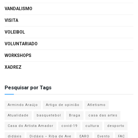
VANDALISMO
VISITA
VOLEIBOL
VOLUNTARIADO
WORKSHOPS
XADREZ
Pesquisar por Tags
Armindo Araújo
Artigo de opinião
Atletismo
Atualidade
basquetebol
Braga
casa das artes
Casa do Artista Amador
covid-19
cultura
desporto
didáxis
Didáxis – Riba de Ave
EARO
Evento
FAC