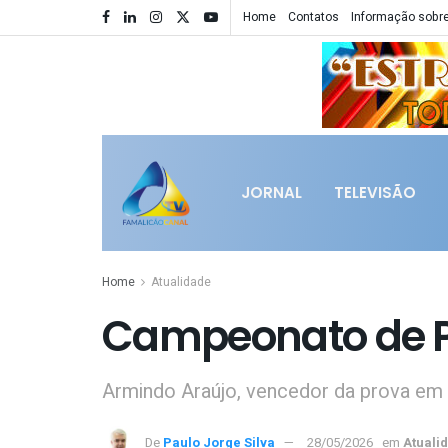
Home
Contatos
Informação sobre
JORNAL
TELEVISÃO
Home
Atualidade
Campeonato de Po
Armindo Araújo, vencedor da prova em 2
De
Paulo Jorge Silva
28/05/2026
em
Atuali