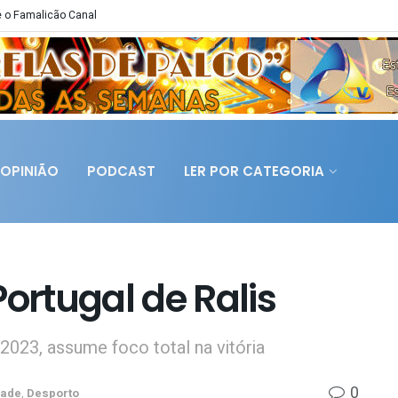
 o Famalicão Canal
OPINIÃO
PODCAST
LER POR CATEGORIA
rtugal de Ralis
023, assume foco total na vitória
0
dade
,
Desporto