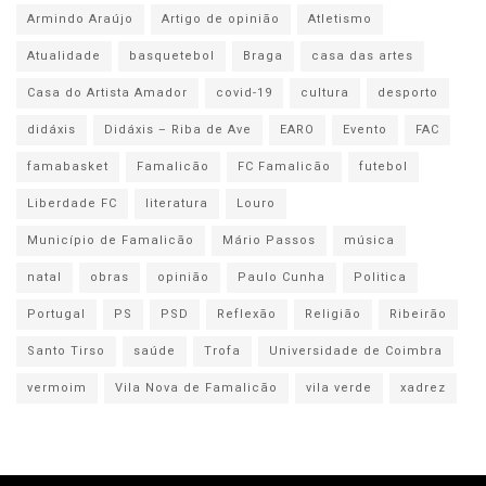
Armindo Araújo
Artigo de opinião
Atletismo
Atualidade
basquetebol
Braga
casa das artes
Casa do Artista Amador
covid-19
cultura
desporto
didáxis
Didáxis – Riba de Ave
EARO
Evento
FAC
famabasket
Famalicão
FC Famalicão
futebol
Liberdade FC
literatura
Louro
Município de Famalicão
Mário Passos
música
natal
obras
opinião
Paulo Cunha
Politica
Portugal
PS
PSD
Reflexão
Religião
Ribeirão
Santo Tirso
saúde
Trofa
Universidade de Coimbra
vermoim
Vila Nova de Famalicão
vila verde
xadrez