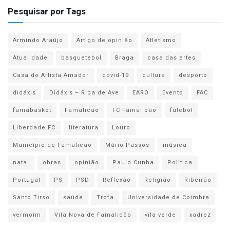
Pesquisar por Tags
Armindo Araújo
Artigo de opinião
Atletismo
Atualidade
basquetebol
Braga
casa das artes
Casa do Artista Amador
covid-19
cultura
desporto
didáxis
Didáxis – Riba de Ave
EARO
Evento
FAC
famabasket
Famalicão
FC Famalicão
futebol
Liberdade FC
literatura
Louro
Município de Famalicão
Mário Passos
música
natal
obras
opinião
Paulo Cunha
Politica
Portugal
PS
PSD
Reflexão
Religião
Ribeirão
Santo Tirso
saúde
Trofa
Universidade de Coimbra
vermoim
Vila Nova de Famalicão
vila verde
xadrez