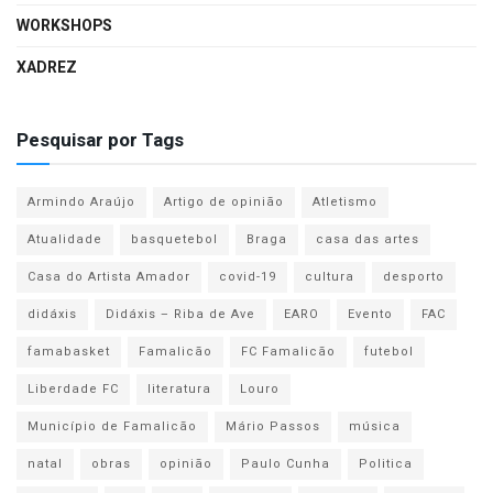
WORKSHOPS
XADREZ
Pesquisar por Tags
Armindo Araújo
Artigo de opinião
Atletismo
Atualidade
basquetebol
Braga
casa das artes
Casa do Artista Amador
covid-19
cultura
desporto
didáxis
Didáxis – Riba de Ave
EARO
Evento
FAC
famabasket
Famalicão
FC Famalicão
futebol
Liberdade FC
literatura
Louro
Município de Famalicão
Mário Passos
música
natal
obras
opinião
Paulo Cunha
Politica