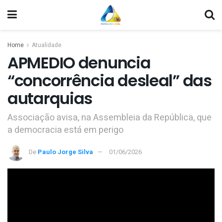
Home
Atualidade
APMEDIO denuncia
“concorrência desleal” das
autarquias
Associação avisa, na Assembleia da República, que
a democracia está em perigo
De
Paulo Jorge Silva
01/06/2026