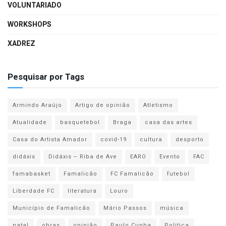
VOLUNTARIADO
WORKSHOPS
XADREZ
Pesquisar por Tags
Armindo Araújo
Artigo de opinião
Atletismo
Atualidade
basquetebol
Braga
casa das artes
Casa do Artista Amador
covid-19
cultura
desporto
didáxis
Didáxis – Riba de Ave
EARO
Evento
FAC
famabasket
Famalicão
FC Famalicão
futebol
Liberdade FC
literatura
Louro
Município de Famalicão
Mário Passos
música
natal
obras
opinião
Paulo Cunha
Politica