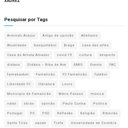
XADREZ
Pesquisar por Tags
Armindo Araújo
Artigo de opinião
Atletismo
Atualidade
basquetebol
Braga
casa das artes
Casa do Artista Amador
covid-19
cultura
desporto
didáxis
Didáxis – Riba de Ave
EARO
Evento
FAC
famabasket
Famalicão
FC Famalicão
futebol
Liberdade FC
literatura
Louro
Município de Famalicão
Mário Passos
música
natal
obras
opinião
Paulo Cunha
Politica
Portugal
PS
PSD
Reflexão
Religião
Ribeirão
Santo Tirso
saúde
Trofa
Universidade de Coimbra