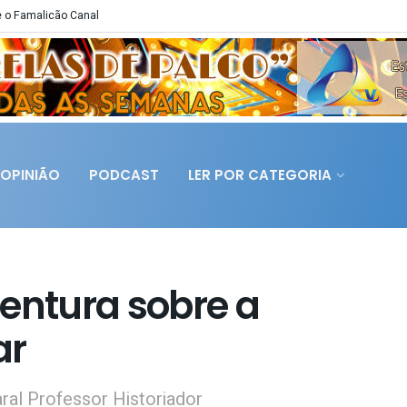
 o Famalicão Canal
OPINIÃO
PODCAST
LER POR CATEGORIA
entura sobre a
ar
aral Professor Historiador