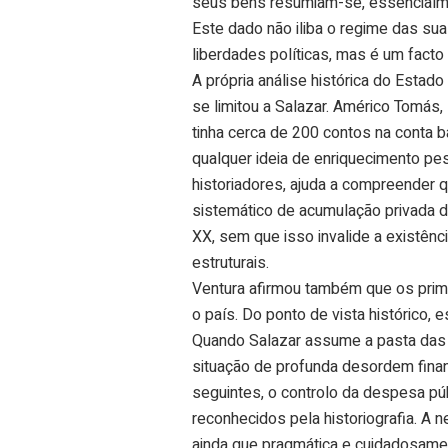
seus bens resumiam-se, essencialme
Este dado não iliba o regime das sua
liberdades políticas, mas é um facto
A própria análise histórica do Estad
se limitou a Salazar. Américo Tomás,
tinha cerca de 200 contos na conta 
qualquer ideia de enriquecimento pes
historiadores, ajuda a compreender q
sistemático de acumulação privada d
XX, sem que isso invalide a existênc
estruturais.
Ventura afirmou também que os prim
o país. Do ponto de vista histórico,
Quando Salazar assume a pasta das 
situação de profunda desordem finan
seguintes, o controlo da despesa pú
reconhecidos pela historiografia. A 
ainda que pragmática e cuidadosame