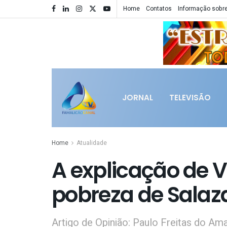
Home
Contatos
Informação sobre
JORNAL
TELEVISÃO
Home
Atualidade
A explicação de V
pobreza de Salaz
Artigo de Opinião: Paulo Freitas do Am