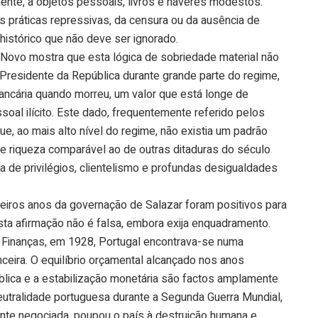
nte, a objetos pessoais, livros e haveres modestos.
s práticas repressivas, da censura ou da ausência de
 histórico que não deve ser ignorado.
o Novo mostra que esta lógica de sobriedade material não
 Presidente da República durante grande parte do regime,
bancária quando morreu, um valor que está longe de
soal ilícito. Este dado, frequentemente referido pelos
ue, ao mais alto nível do regime, não existia um padrão
e riqueza comparável ao de outras ditaduras do século
ia de privilégios, clientelismo e profundas desigualdades
eiros anos da governação de Salazar foram positivos para
 esta afirmação não é falsa, embora exija enquadramento.
Finanças, em 1928, Portugal encontrava-se numa
ceira. O equilíbrio orçamental alcançado nos anos
blica e a estabilização monetária são factos amplamente
neutralidade portuguesa durante a Segunda Guerra Mundial,
nte negociada, poupou o país à destruição humana e