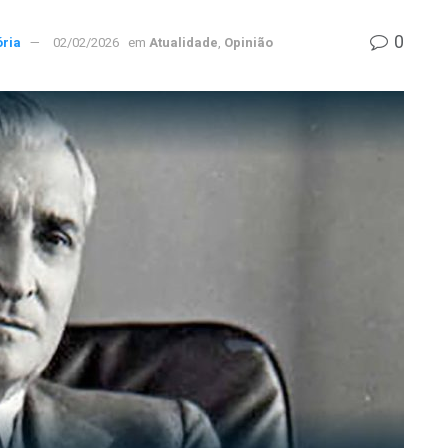
0
ória
02/02/2026
em
Atualidade
,
Opinião