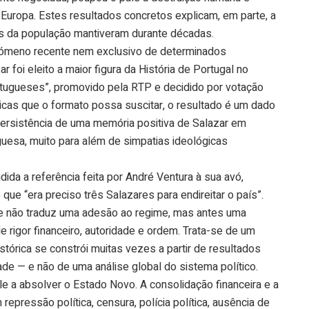
 Europa. Estes resultados concretos explicam, em parte, a
es da população mantiveram durante décadas.
ómeno recente nem exclusivo de determinados
r foi eleito a maior figura da História de Portugal no
rtugueses”, promovido pela RTP e decidido por votação
icas que o formato possa suscitar, o resultado é um dado
persistência de uma memória positiva de Salazar em
uesa, muito para além de simpatias ideológicas
ida a referência feita por André Ventura à sua avó,
que “era preciso três Salazares para endireitar o país”.
se não traduz uma adesão ao regime, mas antes uma
e rigor financeiro, autoridade e ordem. Trata-se de um
tórica se constrói muitas vezes a partir de resultados
ade — e não de uma análise global do sistema político.
e a absolver o Estado Novo. A consolidação financeira e a
repressão política, censura, polícia política, ausência de