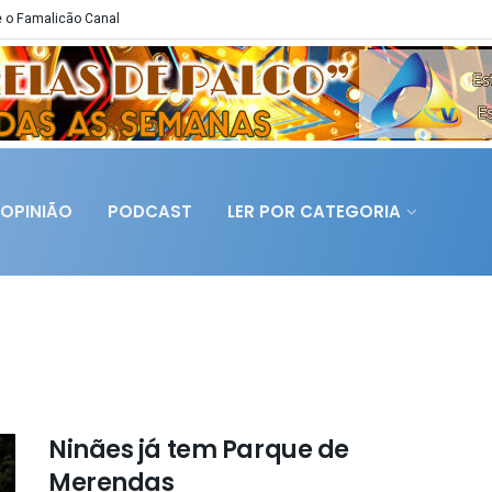
 o Famalicão Canal
OPINIÃO
PODCAST
LER POR CATEGORIA
Ninães já tem Parque de
Merendas